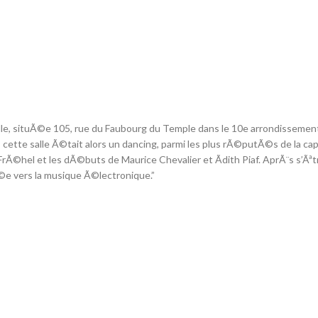
ville, situÃ©e 105, rue du Faubourg du Temple dans le 10e arrondissement
, cette salle Ã©tait alors un dancing, parmi les plus rÃ©putÃ©s de la capi
, FrÃ©hel et les dÃ©buts de Maurice Chevalier et Ãdith Piaf. AprÃ¨s s’Ãªt
©e vers la musique Ã©lectronique.”