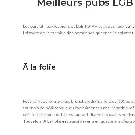
Meilleurs pubs LGB
Les bars et lieux lesbiens et LGBTQIA+ sont des lieux
se re
l’histoire de l’ensemble des personnes queer et ils existe
Ã la folie
Festival keep, bingo drag, brunchs kids-friendly, soirÃ©es
tournois de pÃ©tanque ou expÃ©riences naturopathiqueâ¦ Ã
celle-ci fait mouche. Elle est autant diurne los cuales noc
Toutefois, A La Folie est aussi devenu en quatre ans d’ex