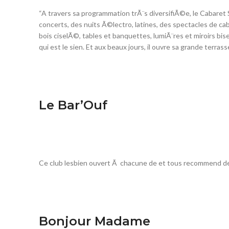
“A travers sa programmation trÃ¨s diversifiÃ©e, le Cabaret
concerts, des nuits Ã©lectro, latines, des spectacles de cab
bois ciselÃ©, tables et banquettes, lumiÃ¨res et miroirs bise
qui est le sien. Et aux beaux jours, il ouvre sa grande terras
Le Bar’Ouf
Ce club lesbien ouvert Ã chacune de et tous recommend d
Bonjour Madame