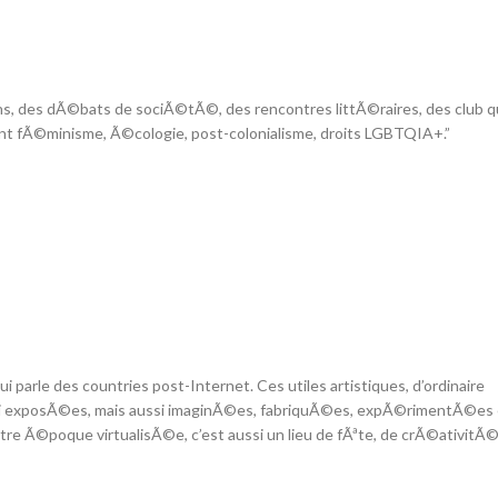
ons, des dÃ©bats de sociÃ©tÃ©, des rencontres littÃ©raires, des club qu
ment fÃ©minisme, Ã©cologie, post-colonialisme, droits LGBTQIA+.”
 parle des countries post-Internet. Ces utiles artistiques, d’ordinaire
ci exposÃ©es, mais aussi imaginÃ©es, fabriquÃ©es, expÃ©rimentÃ©es 
e Ã©poque virtualisÃ©e, c’est aussi un lieu de fÃªte, de crÃ©ativitÃ©