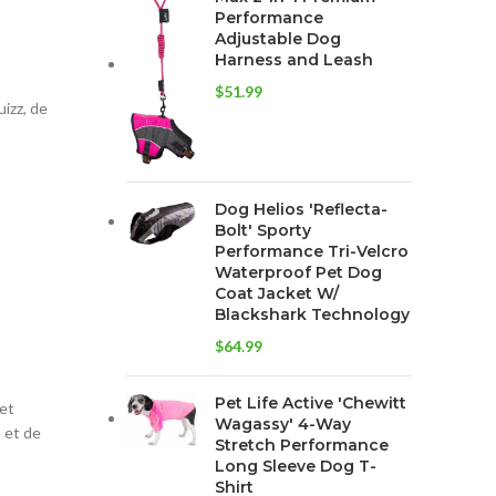
Performance
Adjustable Dog
Harness and Leash
$
51.99
izz, de
Dog Helios 'Reflecta-
Bolt' Sporty
Performance Tri-Velcro
Waterproof Pet Dog
Coat Jacket W/
Blackshark Technology
$
64.99
Pet Life Active 'Chewitt
et
Wagassy' 4-Way
 et de
Stretch Performance
Long Sleeve Dog T-
Shirt