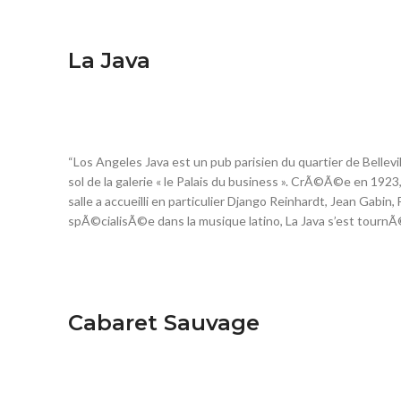
La Java
“Los Angeles Java est un pub parisien du quartier de Belle
sol de la galerie « le Palais du business ». CrÃ©Ã©e en 1923
salle a accueilli en particulier Django Reinhardt, Jean Gabin
spÃ©cialisÃ©e dans la musique latino, La Java s’est tournÃ
Cabaret Sauvage