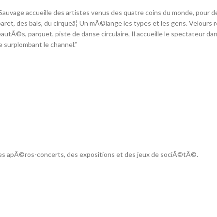
 Sauvage accueille des artistes venus des quatre coins du monde, pour d
aret, des bals, du cirqueâ¦ Un mÃ©lange les types et les gens. Velours 
autÃ©s, parquet, piste de danse circulaire, Il accueille le spectateur dan
se surplombant le channel.”
es apÃ©ros-concerts, des expositions et des jeux de sociÃ©tÃ©.