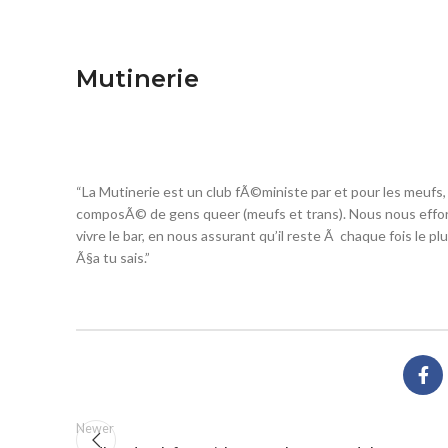
Mutinerie
“La Mutinerie est un club fÃ©ministe par et pour les meufs,
composÃ© de gens queer (meufs et trans). Nous nous effor
vivre le bar, en nous assurant qu’il reste Ã­ chaque fois le 
Ã§a tu sais.”
Newer