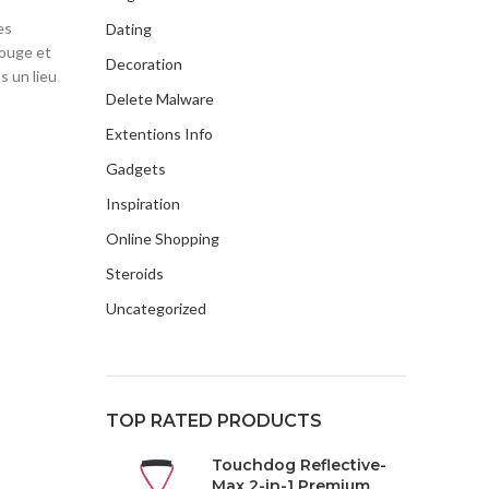
es
Dating
rouge et
Decoration
s un lieu
Delete Malware
Extentions Info
Gadgets
Inspiration
Online Shopping
Steroids
Uncategorized
TOP RATED PRODUCTS
Touchdog Reflective-
Max 2-in-1 Premium