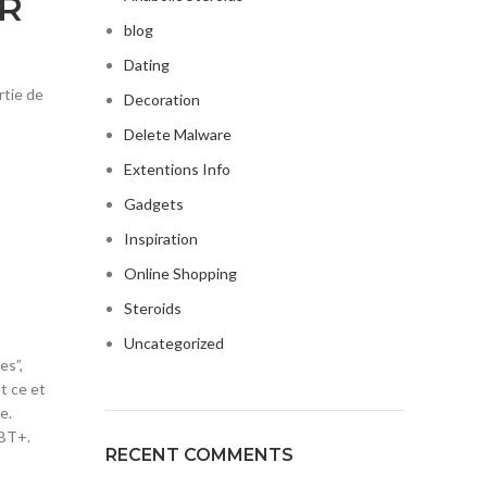
ER
blog
Dating
rtie de
Decoration
Delete Malware
Extentions Info
Gadgets
Inspiration
Online Shopping
Steroids
Uncategorized
es”,
t ce et
e.
GBT+.
RECENT COMMENTS