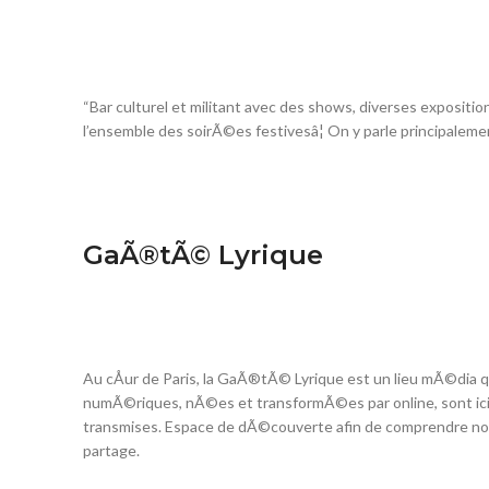
“Bar culturel et militant avec des shows, diverses expositi
l’ensemble des soirÃ©es festivesâ¦ On y parle principale
GaÃ®tÃ© Lyrique
Au cÅur de Paris, la GaÃ®tÃ© Lyrique est un lieu mÃ©dia qui
numÃ©riques, nÃ©es et transformÃ©es par online, sont i
transmises. Espace de dÃ©couverte afin de comprendre notr
partage.