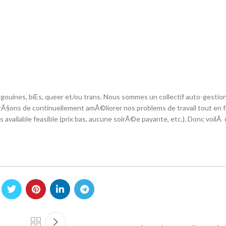
 gouines, biEs, queer et/ou trans. Nous sommes un collectif auto-gestio
Ã§ons de continuellement amÃ©liorer nos problems de travail tout en f
plus available feasible (prix bas, aucune soirÃ©e payante, etc.). Donc voil