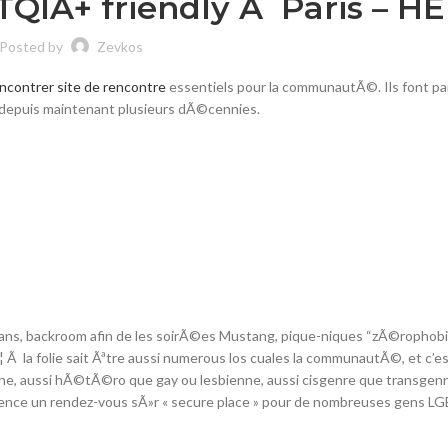
TQIA+ friendly Ã Paris – H
Posted by
Zevkos
ncontrer site de rencontre
essentiels pour la communautÃ©. Ils font pa
nt depuis maintenant plusieurs dÃ©cennies.
 trans, backroom afin de les soirÃ©es Mustang, pique-niques “zÃ©rophobi
 la folie sait Ãªtre aussi numerous los cuales la communautÃ©, et c’es
turne, aussi hÃ©tÃ©ro que gay ou lesbienne, aussi cisgenre que transgenr
istence un rendez-vous sÃ»r « secure place » pour de nombreuses gens L